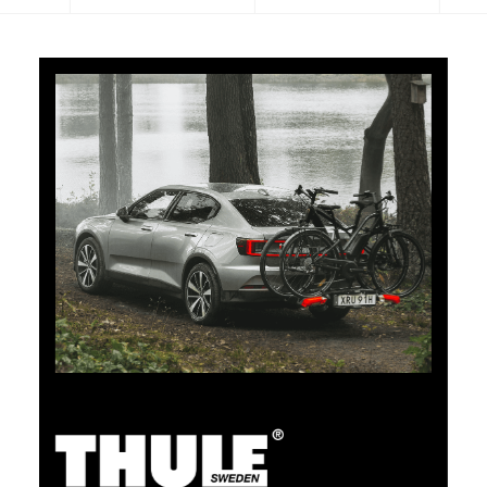
5% di cashback
Pagate i vostri acquisti su clubshop.ch con la TCS
Member Mastercard®, gratuita per i soci TCS, e
riceverete automaticamente un cashback del 5%. La
TCS Member Mastercard è allo stesso tempo carta
socio, carta di pagamento e carta vantaggi, ed è
gratuita a tempo indeterminato per i soci TCS.