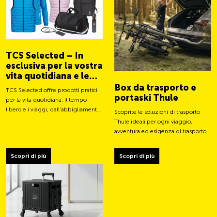
TCS Selected – In
esclusiva per la vostra
vita quotidiana e le
vostre avventure
Box da trasporto e
TCS Selected offre prodotti pratici
portaski Thule
per la vita quotidiana, il tempo
libero e i viaggi, dall’abbigliamento
Scoprite le soluzioni di trasporto
a borse e accessori intelligenti.
Thule ideali per ogni viaggio,
avventura ed esigenza di trasporto.
Scopri di più
Scopri di più