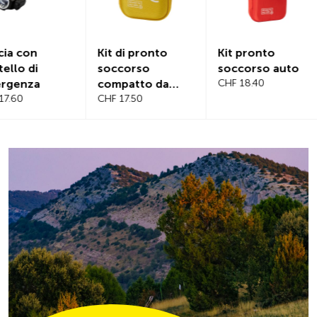
Kit di pronto
Kit pronto
Copertur
soccorso
soccorso auto
magnetica
compatto da
CHF 18.40
parabrez
viaggio
CHF 17.50
CHF 21.20