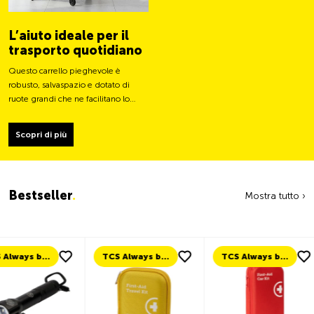
L’aiuto ideale per il
trasporto quotidiano
Questo carrello pieghevole è
robusto, salvaspazio e dotato di
ruote grandi che ne facilitano lo
spostamento e ne stabilizzano il
carico.
Scopri di più
Bestseller
.
Mostra tutto ›
TCS Always by my side
TCS Always by my side