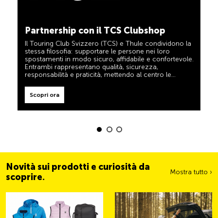
TCS sempre al mio fianco
Scopri ora
Partnership con il TCS Clubshop
Il TCS è l’esperto in materia di mobilità, campeggio,
viaggi e sicurezza. Anche i prodotti TCS riflettono il
Il Touring Club Svizzero (TCS) e Thule condividono la
motto «TCS sempre al mio fianco» e rappresentano
stessa filosofia: supportare le persone nei loro
un aiuto affidabile e pratico durante ogni spostamento.
spostamenti in modo sicuro, affidabile e confortevole.
Tali prodotti sono facilmente riconoscibili nel negozio
Entrambi rappresentano qualità, sicurezza,
grazie all’etichetta «Always by my side».
responsabilità e praticità, mettendo al centro le
esigenze dei viaggiatori e delle famiglie attive.
Scopri ora
Scopri ora
Novità sui prodotti e curiosità da
Mostra tutto ›
scoprire.