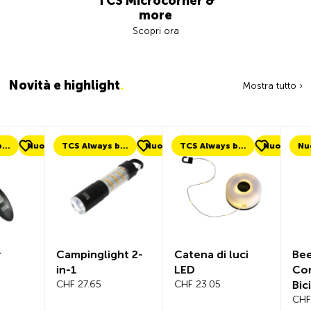
TCS Microcorner &
more
Scopri ora
Novità e highlight
.
Mostra tutto ›
uovo
TCS Always by my side
Nuovo
TCS Always by my side
Nuovo
Nuovo
Campinglight 2-
Catena di luci
Beeline Ve
in-1
LED
Computer
CHF 27.65
CHF 23.05
Bicicletta
Completo
CHF 101.65