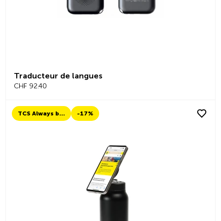
Traducteur de langues
CHF 92.40
TCS Always by my side
-17%