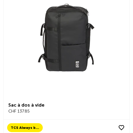
Sac à dos à vide
CHF 137.85
TCS Always by my side