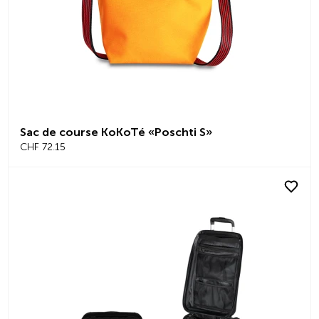
Sac de course KoKoTé «Poschti S»
CHF 72.15