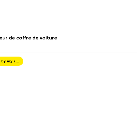
eur de coffre de voiture
TCS Always by my side