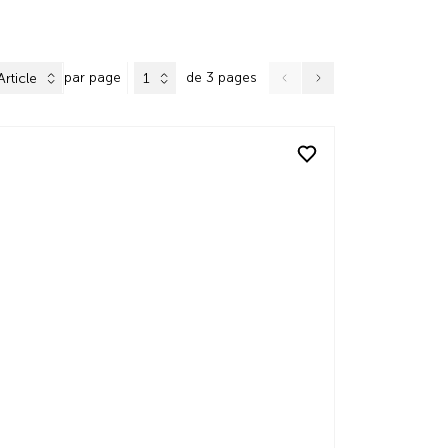
par page
de 3 pages
Article
1