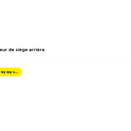
eur de siège arrière
TCS Always by my side