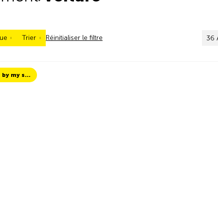
ue
Trier
Réinitialiser le filtre
36 
TCS Always by my side