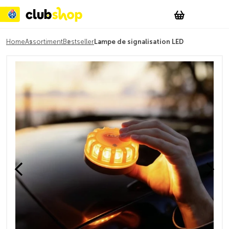
Suchen
Account
WishList
Change
Tog
Shopping c
Home
Assortiment
Bestseller
Lampe de signalisation LED