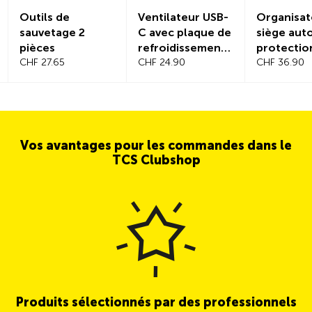
Outils de
Ventilateur USB-
Organisat
sauvetage 2
C avec plaque de
siège auto
pièces
refroidissement
protectio
CHF 27.65
intégrée
CHF 24.90
dossier
CHF 36.90
Vos avantages pour les commandes dans le
TCS Clubshop
Produits sélectionnés par des professionnels