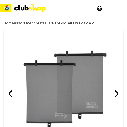
Suchen
Account
WishList
Change
Tog
Shopping c
Home
Assortiment
Bestseller
Pare-soleil UV Lot de 2