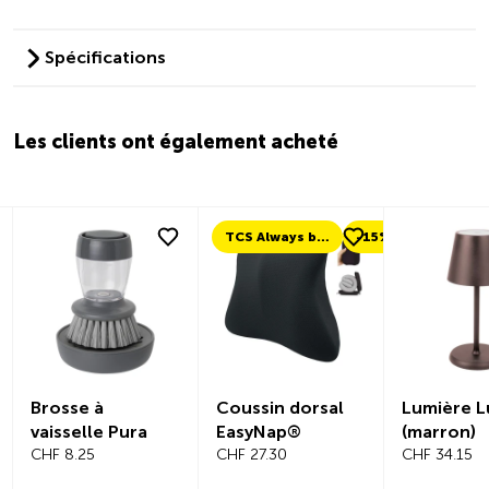
Spécifications
Les clients ont également acheté
TCS Always by my side
-15%
Brosse à
Coussin dorsal
Lumière L
vaisselle Pura
EasyNap®
(marron)
CHF 8.25
CHF 27.30
CHF 34.15