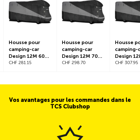
Housse pour
Housse pour
Housse p
camping-car
camping-car
camping-
Design 12M 600-
Design 12M 700-
Design 12
650 cm
CHF 281.15
750 cm
CHF 298.70
800 cm
CHF 307.95
Vos avantages pour les commandes dans le
TCS Clubshop