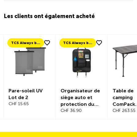
Les clients ont également acheté
TCS Always by my side
TCS Always by my side
Pare-soleil UV
Organisateur de
Table de
Lot de 2
siège auto et
camping
CHF 15.65
protection du
ComPack
dossier
CHF 36.90
Extension
CHF 263.55