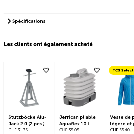
Spécifications
Les clients ont également acheté
TCS Selecte
Stutzböcke Alu-
Jerrican pliable
Veste de pl
Jack 2.0 (2 pcs.)
Aquaflex 10 l
légère et p
CHF 31.35
CHF 35.05
CHF 55.40