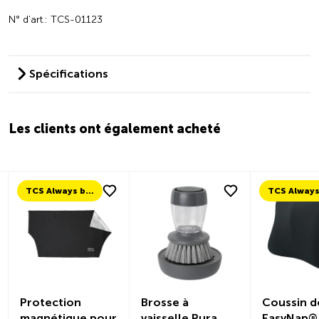
N° d’art.: TCS-01123
Spécifications
Les clients ont également acheté
TCS Always by my side
Protection
Brosse à
Coussin d
magnétique pour
vaisselle Pura
EasyNap®