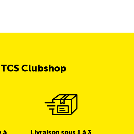
e TCS Clubshop
e à
Livraison sous 1 à 3
5% de c