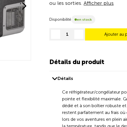
ou les sorties.
Afficher plus
Disponibilité
en stock
Ajouter au 
decrease quantity
increase quantity
Détails du produit
Détails
Ce réfrigérateur/congélateur po
pointe et flexibilité maximale.
dédié et à son boîtier robuste e
restent parfaitement au frais où
lors de vos aventures en plein ai
la température, tandis que le de