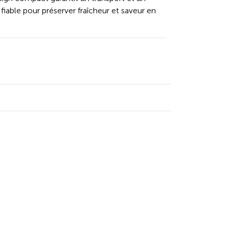
fiable pour préserver fraîcheur et saveur en
kedIn
y Facebook
 by Email