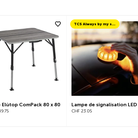
TCS Always by my side
 Elùtop ComPack 80 x 80
Lampe de signalisation LED
49.75
CHF 23.05