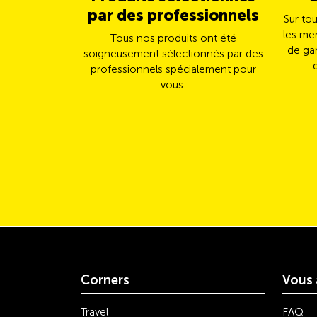
par des professionnels
Sur to
les me
Tous nos produits ont été
de gar
soigneusement sélectionnés par des
professionnels spécialement pour
vous.
Corners
Vous 
Travel
FAQ