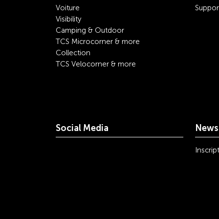
Voiture
Suppor
Visibility
Camping & Outdoor
TCS Microcorner & more
Collection
TCS Velocorner & more
Social Media
Newsl
youtube
linkedin
instagram
facebook
tiktok
x
Inscrip