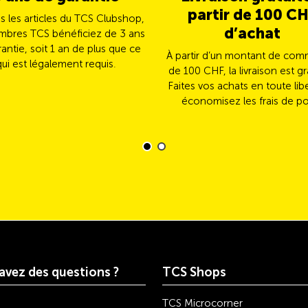
partir de 100 C
us les articles du TCS Clubshop,
d’achat
mbres TCS bénéficiez de 3 ans
antie, soit 1 an de plus que ce
À partir d’un montant de co
qui est légalement requis.
de 100 CHF, la livraison est gr
Faites vos achats en toute lib
économisez les frais de po
avez des questions ?
TCS Shops
TCS Microcorner