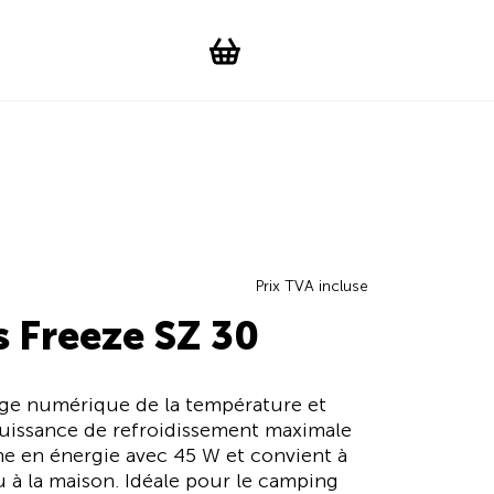
Suchen
Account
WishList
Change languag
Toggle men
Shopping cart
Prix TVA incluse
s Freeze SZ 30
age numérique de la température et
 puissance de refroidissement maximale
me en énergie avec 45 W et convient à
u à la maison. Idéale pour le camping