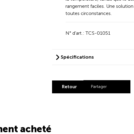
rangement faciles. Une solution 
toutes circonstances.
N° d’art.: TCS-01051
Spécifications
Retour
Partager
Share by Lin
Share by X
Share b
Share
ment acheté