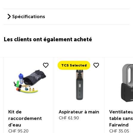
Spécifications
Les clients ont également acheté
TCS Selected
Kit de
Aspirateur à main
Ventilate
raccordement
CHF 61.90
table sans
d'eau
Fairwind
CHF 95.20
CHF 35.05