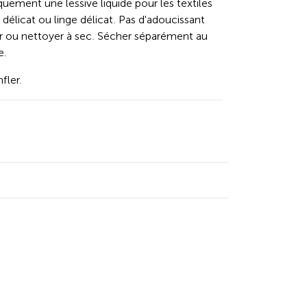
quement une lessive liquide pour les textiles
élicat ou linge délicat. Pas d'adoucissant
ir ou nettoyer à sec. Sécher séparément au
e.
fler.
kedIn
y Facebook
 by Email