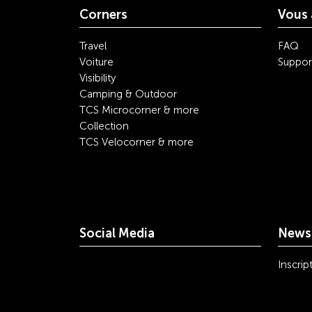
Corners
Vous 
Travel
FAQ
Voiture
Suppor
Visibility
Camping & Outdoor
TCS Microcorner & more
Collection
TCS Velocorner & more
Social Media
Newsl
youtube
linkedin
instagram
facebook
tiktok
x
Inscrip