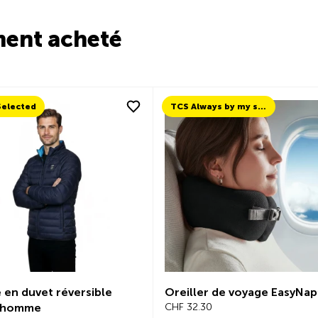
ment acheté
Selected
TCS Always by my side
 en duvet réversible
Oreiller de voyage EasyNa
 homme
CHF 32.30