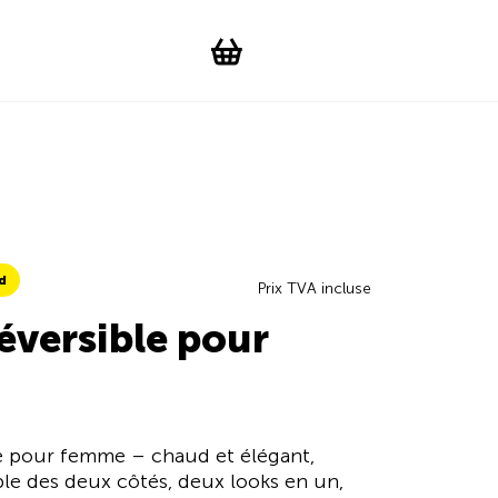
Suchen
Account
WishList
Change languag
Toggle men
Shopping cart
d
Prix TVA incluse
réversible pour
ble pour femme – chaud et élégant,
ble des deux côtés, deux looks en un,