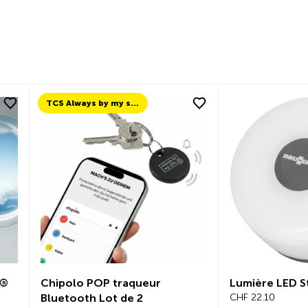
TCS Always by my side
p®
Chipolo POP traqueur
Lumière LED S
Bluetooth Lot de 2
CHF 22.10