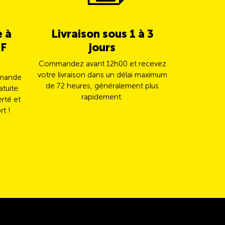
e à
Livraison sous 1 à 3
5% de c
HF
jours
TCS 
Commandez avant 12h00 et recevez
Payez vot
votre livraison dans un délai maximum
Mast
mmande
de 72 heures, généralement plus
automatiqu
atuite.
rapidement.
erté et
rt !