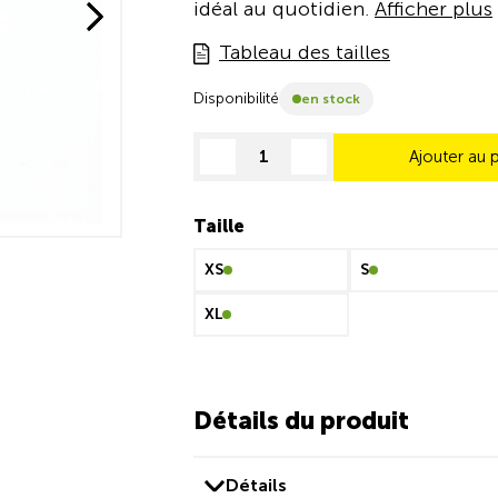
idéal au quotidien.
Afficher plus
Tableau des tailles
Disponibilité
en stock
Ajouter au 
decrease quantity
increase quantity
Taille
XS
S
XL
Détails du produit
Détails