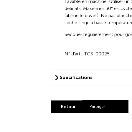
Lavable en machine. Utiliser uni
délicats. Maximum 30° en cycle d
(abîme le duvet). Ne pas blanch
sèche-linge à basse températur
Secouer régulièrement pour gon
N° d’art.: TCS-00025
Spécifications
Retour
Partager
Share by Lin
Share by X
Share b
Share