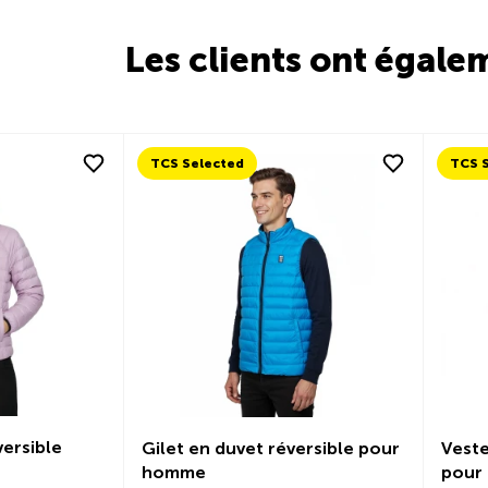
Les clients ont égale
TCS Selected
TCS 
versible
Gilet en duvet réversible pour
Veste
homme
pour