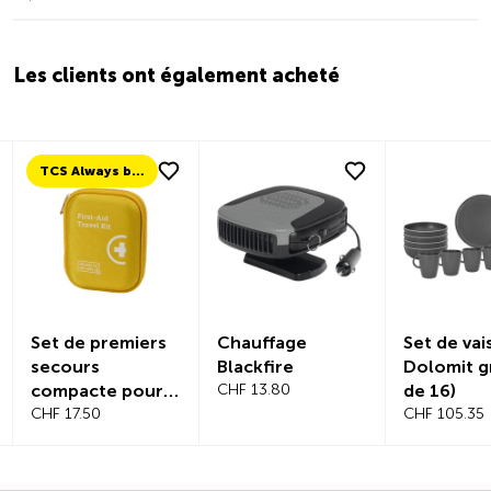
Les clients ont également acheté
TCS Always by my side
Set de premiers
Chauffage
Set de vai
secours
Blackfire
Dolomit gr
compacte pour
CHF 13.80
de 16)
voyage
CHF 17.50
CHF 105.35