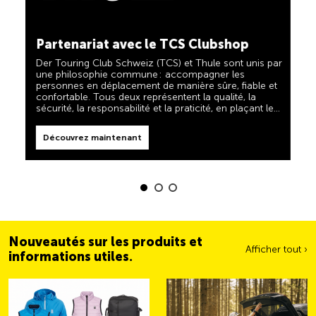
TCS toujours à mes côtés
Découvrez maintenant
Partenariat avec le TCS Clubshop
Le TCS est l'expert en matière de mobilité, de
camping, de voyages et de visibilité. Nos produits
Der Touring Club Schweiz (TCS) et Thule sont unis par
doivent également respecter la devise « TCS toujours
une philosophie commune : accompagner les
à mes côtés » et vous être d'une aide fiable et utile
personnes en déplacement de manière sûre, fiable et
lorsque vous êtes en déplacement. Vous reconnaîtrez
confortable. Tous deux représentent la qualité, la
facilement ces produits dans la boutique grâce au
sécurité, la responsabilité et la praticité, en plaçant les
label « Always by my side ».
Découvrez maintenant
besoins des voyageurs et des familles actives au
centre de leurs priorités.
Découvrez maintenant
Nouveautés sur les produits et
Afficher tout ›
informations utiles.