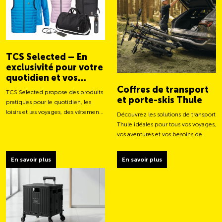
TCS Selected – En
exclusivité pour votre
quotidien et vos
aventures
Coffres de transport
TCS Selected propose des produits
et porte-skis Thule
pratiques pour le quotidien, les
loisirs et les voyages, des vêtements
Découvrez les solutions de transport
aux sacs et accessoires intelligents.
Thule idéales pour tous vos voyages,
vos aventures et vos besoins de
chargement.
En savoir plus
En savoir plus