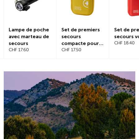
Set de premiers
Set de premiers
Protecti
secours
secours voiture
magnétiq
compacte pour
CHF 18.40
pare-bris
voyage
CHF 17.50
CHF 21.20