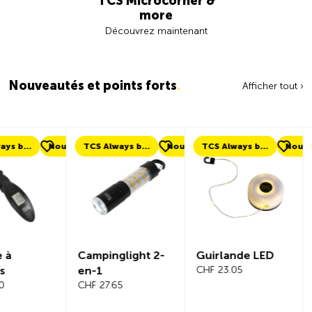
TCS Microcorner &
more
Découvrez maintenant
Nouveautés et points forts
.
Afficher tout ›
ouveau
TCS Always by my side
Nouveau
TCS Always by my side
Nouveau
Nouveau
Campinglight 2-
Guirlande LED
Beeline Ve
en-1
CHF 23.05
Ordinateu
CHF 27.65
Vélo Ens
Complet
CHF 101.65