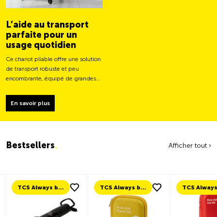
L’aide au transport
parfaite pour un
usage quotidien
Ce chariot pliable offre une solution
de transport robuste et peu
encombrante, équipé de grandes
roues pour un déplacement plus
facile et une capacité de charge
En savoir plus
plus stable.
Bestsellers
.
Afficher tout ›
TCS Always by my side
TCS Always by my side