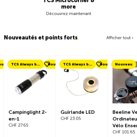
TCS Microcorner &
more
Découvrez maintenant
Nouveautés et points forts
.
Afficher tout ›
s by my side
Nouveau
TCS Always by my side
Nouveau
Nouveau
Nou
t 2-
Guirlande LED
Beeline Velo 2
Anti
CHF 23.05
Ordinateur de
SER
Vélo Ensemble
100
Complet
CHF 101.65
CHF 