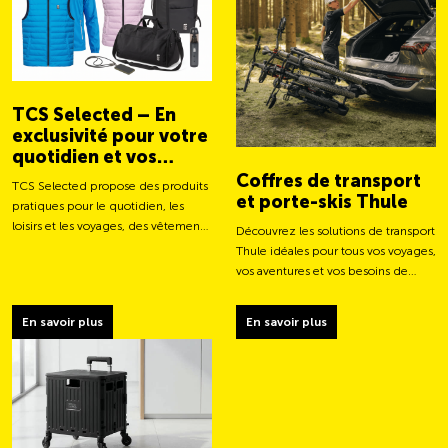
TCS Selected – En
exclusivité pour votre
quotidien et vos
aventures
Coffres de transport
TCS Selected propose des produits
et porte-skis Thule
pratiques pour le quotidien, les
loisirs et les voyages, des vêtements
Découvrez les solutions de transport
aux sacs et accessoires intelligents.
Thule idéales pour tous vos voyages,
vos aventures et vos besoins de
chargement.
En savoir plus
En savoir plus