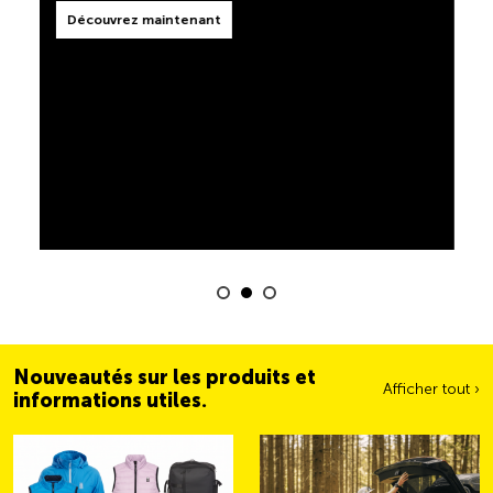
TCS toujours à mes côtés
Découvrez maintenant
Partenariat avec le TCS Clubshop
Le TCS est l'expert en matière de mobilité, de
camping, de voyages et de visibilité. Nos produits
Der Touring Club Schweiz (TCS) et Thule sont unis par
doivent également respecter la devise « TCS toujours
une philosophie commune : accompagner les
à mes côtés » et vous être d'une aide fiable et utile
personnes en déplacement de manière sûre, fiable et
lorsque vous êtes en déplacement. Vous reconnaîtrez
confortable. Tous deux représentent la qualité, la
facilement ces produits dans la boutique grâce au
sécurité, la responsabilité et la praticité, en plaçant les
label « Always by my side ».
besoins des voyageurs et des familles actives au
Découvrez maintenant
centre de leurs priorités.
Découvrez maintenant
Nouveautés sur les produits et
Afficher tout ›
informations utiles.