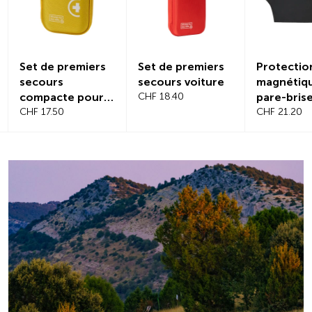
iers
Set de premiers
Protection
Par
secours voiture
magnétique pour
Lot
pour
CHF 18.40
pare-brise
CHF 
CHF 21.20