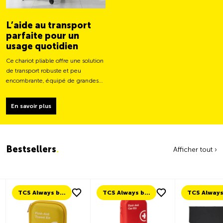
L’aide au transport
parfaite pour un
usage quotidien
Ce chariot pliable offre une solution
de transport robuste et peu
encombrante, équipé de grandes
roues pour un déplacement plus
facile et une capacité de charge
En savoir plus
plus stable.
Bestsellers
.
Afficher tout ›
TCS Always by my side
TCS Always by my side
TCS Always by my side