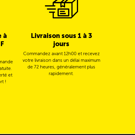
e à
Livraison sous 1 à 3
5% de c
HF
jours
TCS 
Commandez avant 12h00 et recevez
Payez vot
votre livraison dans un délai maximum
Mast
mmande
de 72 heures, généralement plus
automatiqu
atuite.
rapidement.
erté et
rt !