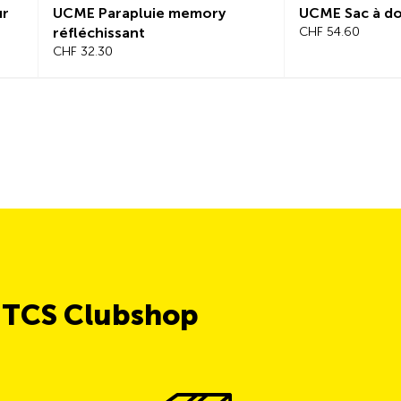
ur
UCME Parapluie memory
UCME Sac à do
réfléchissant
CHF 54.60
CHF 32.30
e TCS Clubshop