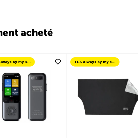
ment acheté
TCS Always by my side
TCS Always by my side