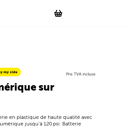
Suchen
Account
WishList
Change languag
Toggle men
Shopping cart
y my side
Prix TVA incluse
mérique sur
rie en plastique de haute qualité avec
umérique jusqu’à 120 psi. Batterie