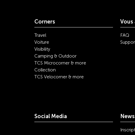
Corners
Vous 
Travel
FAQ
Voiture
Suppor
Visibility
Camping & Outdoor
TCS Microcorner & more
Collection
TCS Velocorner & more
Social Media
Newsl
youtube
linkedin
instagram
facebook
tiktok
x
Inscrip