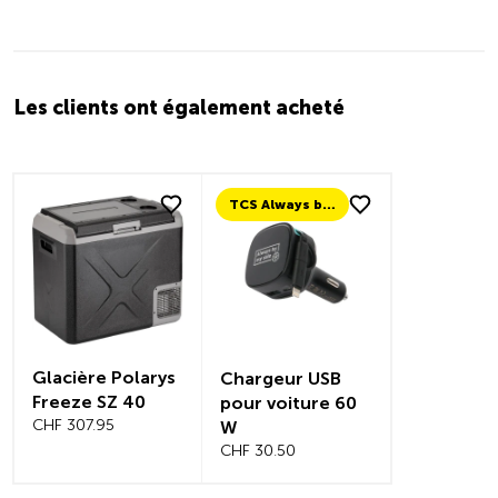
Les clients ont également acheté
TCS Always by my side
Glacière Polarys
Chargeur USB
Freeze SZ 40
pour voiture 60
CHF 307.95
W
CHF 30.50