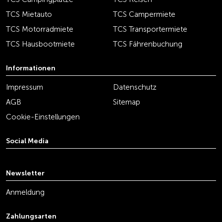
TCS Mietauto
TCS Campermiete
TCS Motorradmiete
TCS Transportermiete
TCS Hausbootmiete
TCS Fährenbuchung
Informationen
Impressum
Datenschutz
AGB
Sitemap
Cookie-Einstellungen
Social Media
youtube
linkedin
instagram
facebook
tiktok
x
Newsletter
Anmeldung
Zahlungsarten