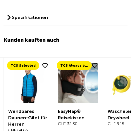
Spezifikationen
Kunden kauften auch
TCS Selected
TCS Always by my side
Wendbares
EasyNap®
Wäschele
Daunen-Gilet für
Reisekissen
Drywheel
Herren
CHF 32.30
CHF 9.15
CHF 64.65