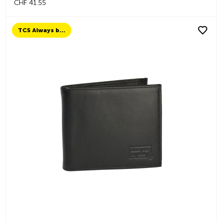
CHF 41.55
TCS Always by my side