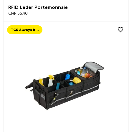
RFID Leder Portemonnaie
CHF 55.40
TCS Always by my side