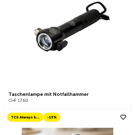
Taschenlampe mit Notfallhammer
CHF 17.60
TCS Always by my side
-15%