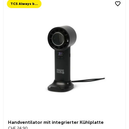
TCS Always by my side
Handventilator mit integrierter Kühlplatte
CHF 24.90