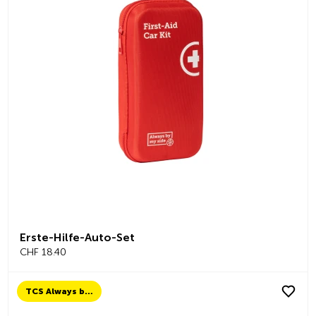
Erste-Hilfe-Auto-Set
CHF 18.40
TCS Always by my side