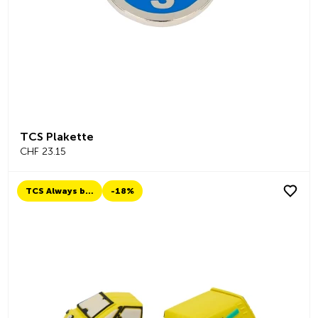
TCS Plakette
CHF 23.15
TCS Always by my side
-18%