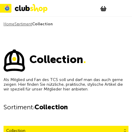
Suchen
Account
WishList
Change
Tog
Shopping c
Home
Sortiment
Collection
Collection
.
Als Mitglied und Fan des TCS soll und darf man das auch gerne
zeigen. Hier finden Sie nützliche, praktische, stylische Artikel die
wir speziell für unser Mitglieder hier anbieten.
Sortiment
Collection
Collection