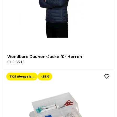
Wendbare Daunen-Jacke für Herren
CHF 83.15
TCS Always by my side
-15%