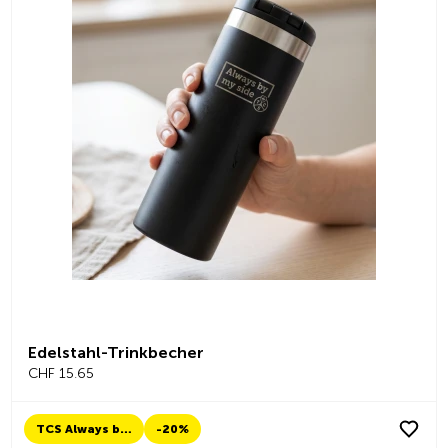
Edelstahl-Trinkbecher
CHF 15.65
TCS Always by my side
-20%