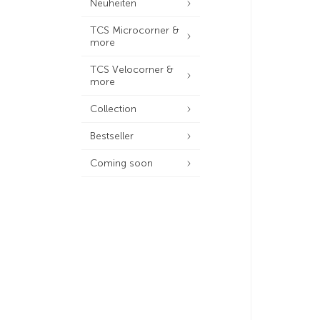
Neuheiten
TCS Microcorner &
more
TCS Velocorner &
more
Collection
Bestseller
Coming soon