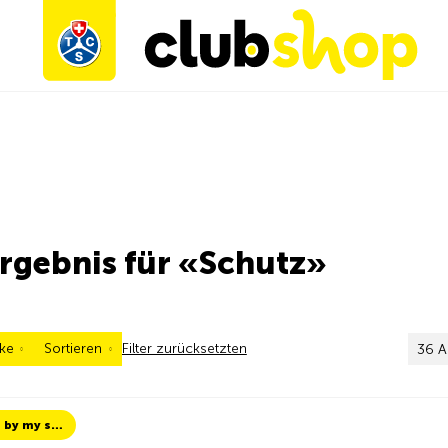
rgebnis für «Schutz»
ke
Sortieren
Filter zurücksetzten
36 Ar
TCS Always by my side