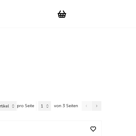
Suchen
Account
WishList
Change languag
Toggle men
Shopping cart
pro Seite
von 3 Seiten
tikel
1