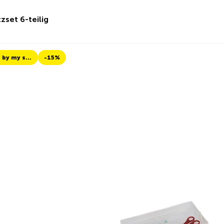
zset 6-teilig
TCS Always by my side
-15%