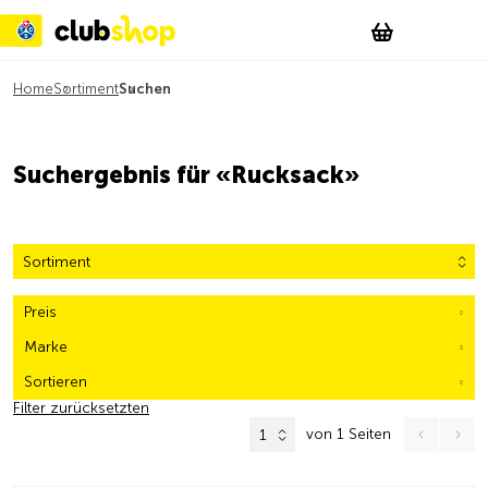
Suchen
Account
WishList
Change
Tog
Shopping c
Home
Sortiment
Suchen
Suchergebnis für «Rucksack»
Sortiment
Preis
Marke
Sortieren
Filter zurücksetzten
von 1 Seiten
1