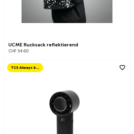
UCME Rucksack reflektierend
CHF 54.60
TCS Always by my side