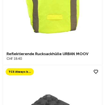
Reflektierende Rucksackhülle URBAN MOOV
CHF 18.40
TCS Always by my side