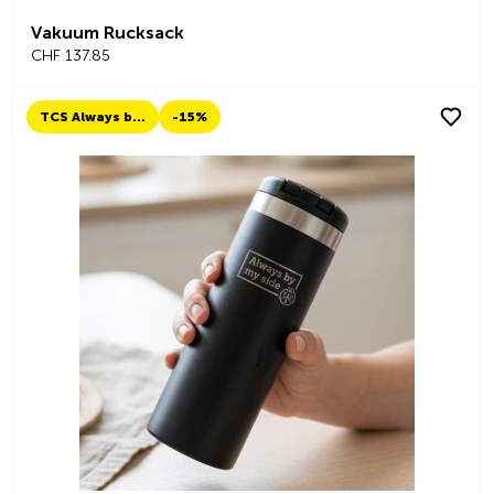
Vakuum Rucksack
CHF 137.85
TCS Always by my side
-15%