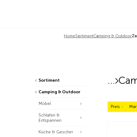
Home
Sortiment
Camping & Outdoor
Ze
Cam
Sortiment
Camping & Outdoor
Möbel
Preis
Mar
Schlafen &
Entspannen
Küche & Geschirr