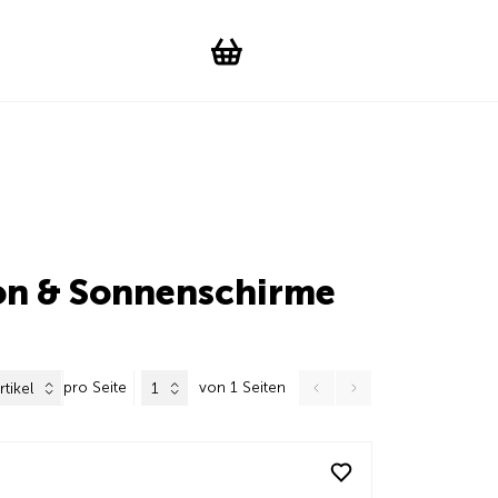
Suchen
Account
WishList
Change languag
Toggle men
Shopping cart
lon & Sonnenschirme
pro Seite
von 1 Seiten
rtikel
1