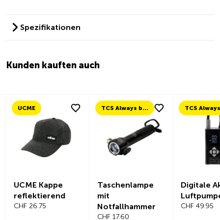
Spezifikationen
Kunden kauften auch
UCME
TCS Always by my side
UCME Kappe
Taschenlampe
Digitale A
reflektierend
mit
Luftpump
CHF 26.75
Notfallhammer
CHF 49.95
CHF 17.60