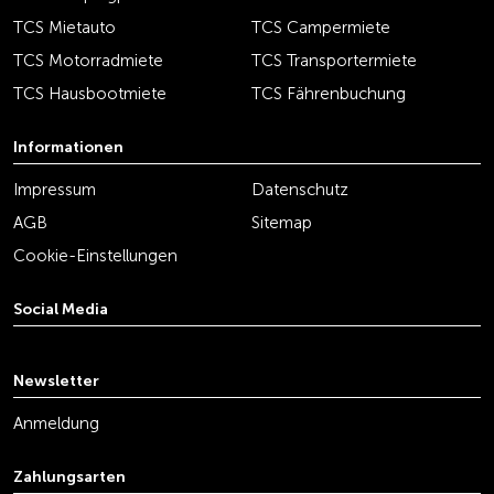
TCS Mietauto
TCS Campermiete
TCS Motorradmiete
TCS Transportermiete
TCS Hausbootmiete
TCS Fährenbuchung
Informationen
Impressum
Datenschutz
AGB
Sitemap
Cookie-Einstellungen
Social Media
youtube
linkedin
instagram
facebook
tiktok
x
Newsletter
Anmeldung
Zahlungsarten