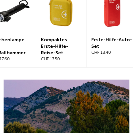
Kompaktes
Erste-Hilfe-Auto-
Magnetis
Erste-Hilfe-
Set
Windschut
Reise-Set
CHF 18.40
benabdec
CHF 17.50
CHF 21.20