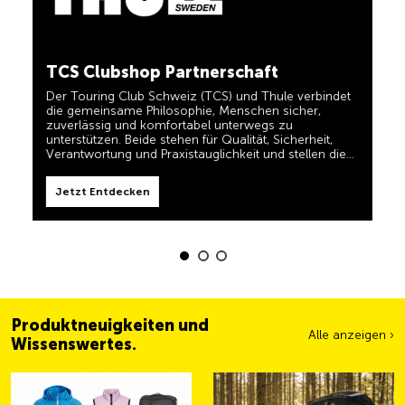
in einem und für TCS-Mitglieder dauerhaft kostenlos.
TCS immer an meiner Seite
Jetzt Entdecken
TCS Clubshop Partnerschaft
Der TCS ist der Experte, wenn es um Mobilität,
Camping, Reisen und Sichtbarkeit geht. Das Motto
Der Touring Club Schweiz (TCS) und Thule verbindet
„TCS immer an meiner Seite“ müssen auch unsere
die gemeinsame Philosophie, Menschen sicher,
Produkte erfüllen und Ihnen zuverlässige, nützliche
zuverlässig und komfortabel unterwegs zu
Helfer sein, wenn Sie unterwegs sind. Sie erkennen
unterstützen. Beide stehen für Qualität, Sicherheit,
diese Produkte im Shop einfach am Label 'Always by
my side'.
Verantwortung und Praxistauglichkeit und stellen die
Jetzt Entdecken
Bedürfnisse von Reisenden und aktiven Familien in den
Mittelpunkt.
Jetzt Entdecken
Produktneuigkeiten und
Alle anzeigen ›
Wissenswertes.