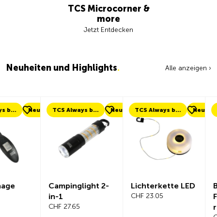
TCS Microcorner &
more
Jetzt Entdecken
Neuheiten und Highlights
.
Alle anzeigen ›
eu
TCS Always by my side
Neu
TCS Always by my side
Neu
Neu
Campinglight 2-
Lichterkette LED
Beeline Ve
in-1
CHF 23.05
Fahrradc
CHF 27.65
r Komplet