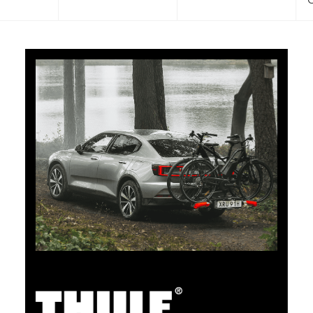
CHF 101.65
5% Cashback
Bezahlen Sie Ihre Einkäufe im clubshop.ch mit der für
TCS-Mitglieder kostenlosen TCS Member
Mastercard® und Sie erhalten automatisch 5% als
Cashback zurück erstattet. Die TCS Member
Mastercard ist TCS Mitglieds-, Bezahl- und Sparkarte