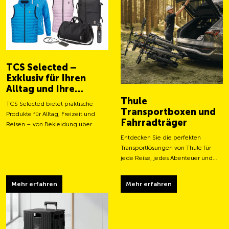
TCS Selected –
Exklusiv für Ihren
Alltag und Ihre
Abenteuer
Thule
TCS Selected bietet praktische
Transportboxen und
Produkte für Alltag, Freizeit und
Fahrradträger
Reisen – von Bekleidung über
Taschen bis hin zu smarten
Entdecken Sie die perfekten
Accessoires.
Transportlösungen von Thule für
jede Reise, jedes Abenteuer und
jeden Transportbedarf.
Mehr erfahren
Mehr erfahren