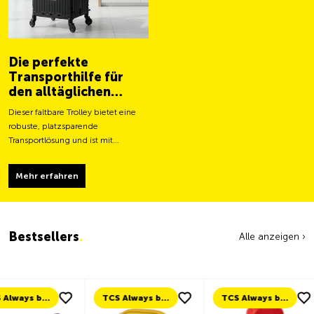
Die perfekte
Transporthilfe für
den alltäglichen
Gebrauch
Dieser faltbare Trolley bietet eine
robuste, platzsparende
Transportlösung und ist mit
grösseren Rollen für ein leichteres
Fortbewegen und eine stabilere
Mehr erfahren
Tragfähigkeit ausgestattet.
Bestsellers
.
Alle anzeigen ›
TCS Always by my side
TCS Always by my side