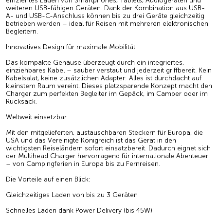
effizientes Laden von Smartphones, Tablets, Audiogeräten und
weiteren USB-fähigen Geräten. Dank der Kombination aus USB-
A- und USB-C-Anschluss können bis zu drei Geräte gleichzeitig
betrieben werden – ideal für Reisen mit mehreren elektronischen
Begleitern.
Innovatives Design für maximale Mobilität
Das kompakte Gehäuse überzeugt durch ein integriertes,
einziehbares Kabel – sauber verstaut und jederzeit griffbereit. Kein
Kabelsalat, keine zusätzlichen Adapter: Alles ist durchdacht auf
kleinstem Raum vereint. Dieses platzsparende Konzept macht den
Charger zum perfekten Begleiter im Gepäck, im Camper oder im
Rucksack.
Weltweit einsetzbar
Mit den mitgelieferten, austauschbaren Steckern für Europa, die
USA und das Vereinigte Königreich ist das Gerät in den
wichtigsten Reiseländern sofort einsatzbereit. Dadurch eignet sich
der Multihead Charger hervorragend für internationale Abenteuer
– von Campingferien in Europa bis zu Fernreisen.
Die Vorteile auf einen Blick:
Gleichzeitiges Laden von bis zu 3 Geräten
Schnelles Laden dank Power Delivery (bis 45W)