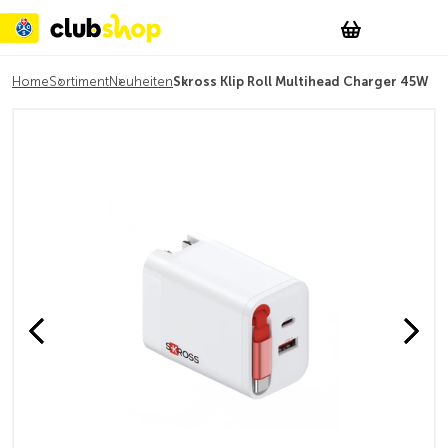
Suchen
Account
WishList
Change
Tog
Shopping c
Home
Sortiment
Neuheiten
Skross Klip Roll Multihead Charger 45W