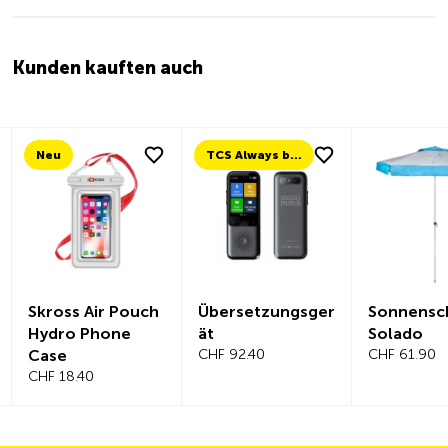
Kunden kauften auch
Neu
TCS Always by my side
Skross Air Pouch
Übersetzungsger
Sonnensc
Hydro Phone
ät
Solado
Case
CHF 92.40
CHF 61.90
CHF 18.40