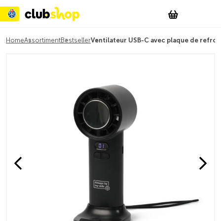
Suchen
Account
WishList
Change
Tog
Shopping c
Home
Assortiment
Bestseller
Ventilateur USB-C avec plaque de refro