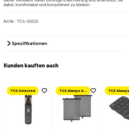
dieser
Ventilator
bietet
sofortige
Erleichterung
und
unterstützt
Sie
dabei,
komfortabel
und
konzentriert
zu
bleiben.
Art.Nr.: TCS-00115
Spezifikationen
Kunden kauften auch
TCS Selected
TCS Always by my side