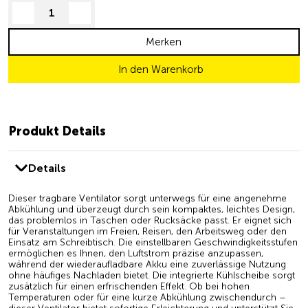
decrease quantity
increase quantity
Merken
In den Warenkorb
Produkt Details
Details
Dieser
tragbare
Ventilator
sorgt
unterwegs
für
eine
angenehme
Abkühlung
und
überzeugt
durch
sein
kompaktes,
leichtes
Design,
das
problemlos
in
Taschen
oder
Rucksäcke
passt.
Er
eignet
sich
für
Veranstaltungen
im
Freien,
Reisen,
den
Arbeitsweg
oder
den
Einsatz
am
Schreibtisch.
Die
einstellbaren
Geschwindigkeitsstufen
ermöglichen
es
Ihnen,
den
Luftstrom
präzise
anzupassen,
während
der
wiederaufladbare
Akku
eine
zuverlässige
Nutzung
ohne
häufiges
Nachladen
bietet.
Die
integrierte
Kühlscheibe
sorgt
zusätzlich
für
einen
erfrischenden
Effekt.
Ob
bei
hohen
Temperaturen
oder
für
eine
kurze
Abkühlung
zwischendurch
–