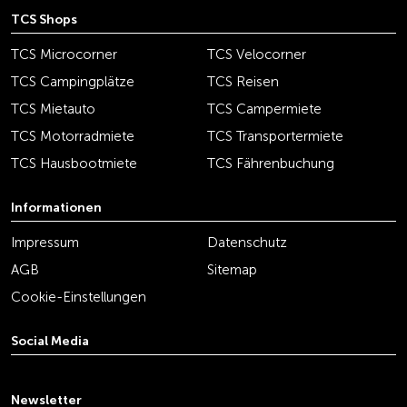
TCS Shops
TCS Microcorner
TCS Velocorner
TCS Campingplätze
TCS Reisen
TCS Mietauto
TCS Campermiete
TCS Motorradmiete
TCS Transportermiete
TCS Hausbootmiete
TCS Fährenbuchung
Informationen
Impressum
Datenschutz
AGB
Sitemap
Cookie-Einstellungen
Social Media
youtube
linkedin
instagram
facebook
tiktok
x
Newsletter