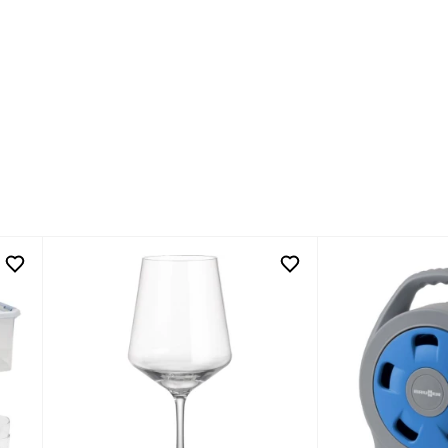
kedIn
y Facebook
 by Email