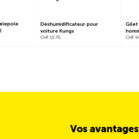
elepole
Déshumidificateur pour
Gilet
)
voiture Kungs
hom
CHF 15.70
CHF 64
Vos avantages