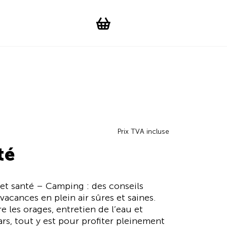
Suchen
Account
WishList
Change languag
Toggle men
Shopping cart
Prix TVA incluse
té
et santé – Camping : des conseils
acances en plein air sûres et saines.
 les orages, entretien de l’eau et
s, tout y est pour profiter pleinement