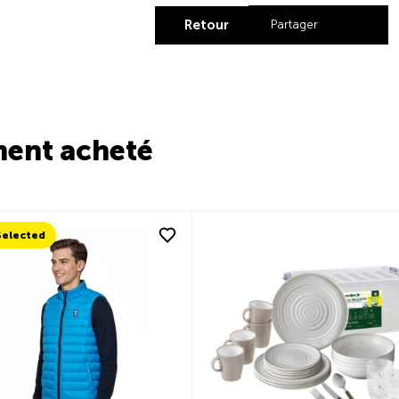
Retour
Partager
Share by Lin
Share by X
Share b
Share
ment acheté
elected