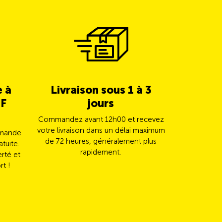
e à
Livraison sous 1 à 3
5% de c
HF
jours
TCS 
Commandez avant 12h00 et recevez
Payez vot
votre livraison dans un délai maximum
Mast
mmande
de 72 heures, généralement plus
automatiqu
atuite.
rapidement.
erté et
rt !