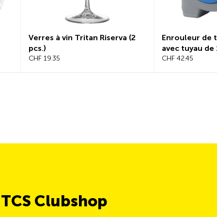
Verres à vin Tritan Riserva (2
Enrouleur de t
pcs.)
avec tuyau de 
CHF 19.35
CHF 42.45
e TCS Clubshop