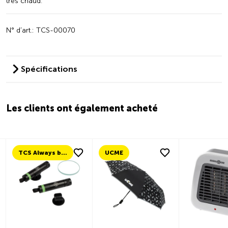
très chaud.
N° d’art.: TCS-00070
Spécifications
Les clients ont également acheté
TCS Always by my side
UCME