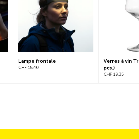
Lampe frontale
Verres à vin Tr
CHF 18.40
pcs.)
CHF 19.35