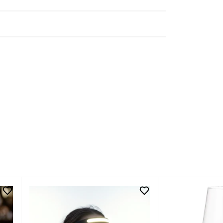
kedIn
y Facebook
 by Email