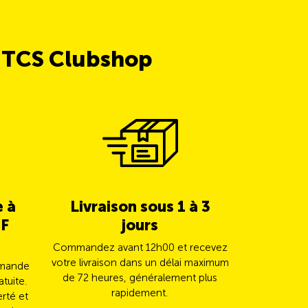
e TCS Clubshop
e à
Livraison sous 1 à 3
5% de c
HF
jours
TCS 
Commandez avant 12h00 et recevez
Payez vot
votre livraison dans un délai maximum
Mast
mmande
de 72 heures, généralement plus
automatiqu
atuite.
rapidement.
erté et