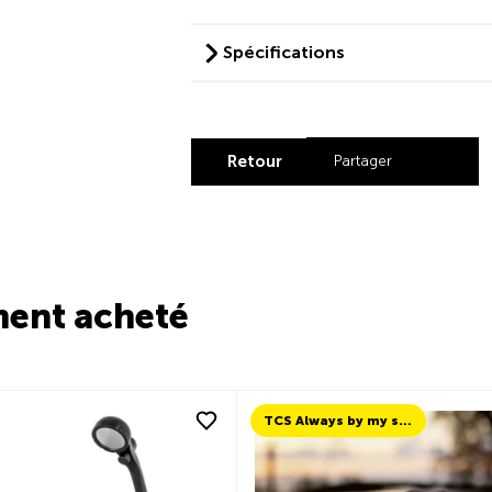
Spécifications
Retour
Partager
Share by Lin
Share by X
Share b
Share
ment acheté
TCS Always by my side