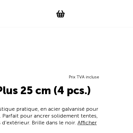
Suchen
Account
WishList
Change languag
Toggle men
Shopping cart
Prix TVA incluse
lus 25 cm (4 pcs.)
tique pratique, en acier galvanisé pour
. Parfait pour ancrer solidement tentes,
’extérieur. Brille dans le noir.
Afficher