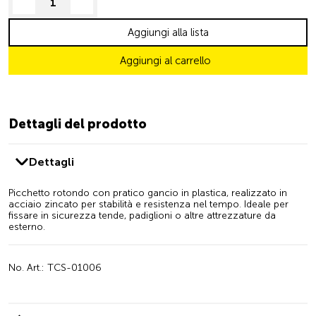
decrease quantity
increase quantity
Aggiungi alla lista
Aggiungi al carrello
Dettagli del prodotto
Dettagli
Picchetto rotondo con pratico gancio in plastica, realizzato in
acciaio zincato per stabilità e resistenza nel tempo. Ideale per
fissare in sicurezza tende, padiglioni o altre attrezzature da
esterno.
No. Art.: TCS-01006