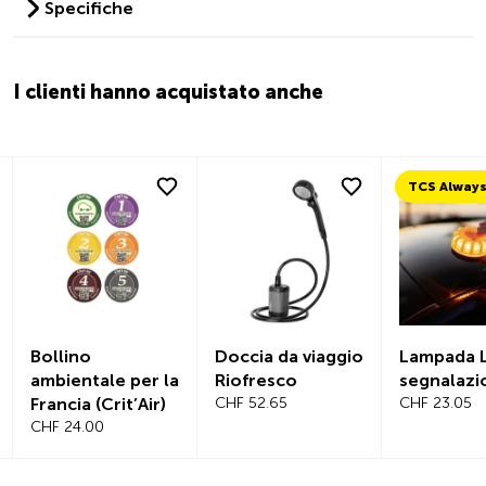
Specifiche
I clienti hanno acquistato anche
Bollino
Doccia da viaggio
Lampada L
ambientale per la
Riofresco
segnalazi
Francia (Crit’Air)
CHF 52.65
CHF 23.05
CHF 24.00