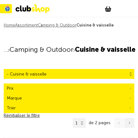
Suchen
Account
WishList
Change
Tog
Shopping c
Home
Assortiment
Camping & Outdoor
Cuisine & vaisselle
Camping & Outdoor
Cuisine & vaisselle
- Cuisine & vaisselle
Prix
Marque
Trier
Réinitialiser le filtre
de 2 pages
1