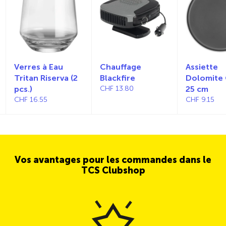
Verres à Eau
Chauffage
Assiette
Tritan Riserva (2
Blackfire
Dolomite 
pcs.)
CHF 13.80
25 cm
CHF 16.55
CHF 9.15
Vos avantages pour les commandes dans le
TCS Clubshop