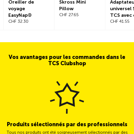
Oreiller de
Skross Mini
Adaptate
voyage
Pillow
universel 
EasyNap®
CHF 27.65
TCS avec 
CHF 32.30
offert d’u
CHF 41.55
valeur de
29.90
Vos avantages pour les commandes dans le
TCS Clubshop
Produits sélectionnés par des professionnels
Tous nos produits ont été soigneusement sélectionnés par des