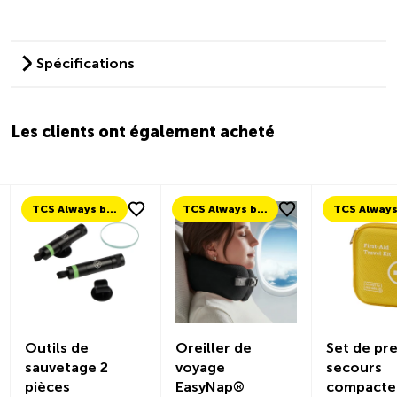
Spécifications
Les clients ont également acheté
TCS Always by my side
TCS Always by my side
Outils de
Oreiller de
Set de pr
sauvetage 2
voyage
secours
pièces
EasyNap®
compacte