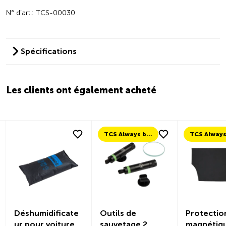
N° d’art.: TCS-00030
Spécifications
Les clients ont également acheté
TCS Always by my side
Déshumidificate
Outils de
Protectio
ur pour voiture
sauvetage 2
magnétiq