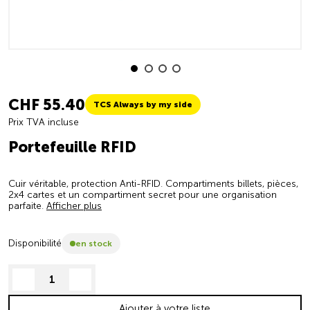
CHF 55.40
TCS Always by my side
Prix TVA incluse
Portefeuille RFID
Cuir véritable, protection Anti-RFID. Compartiments billets, pièces,
2x4 cartes et un compartiment secret pour une organisation
parfaite.
Afficher plus
Disponibilité
en stock
decrease quantity
increase quantity
Ajouter à votre liste