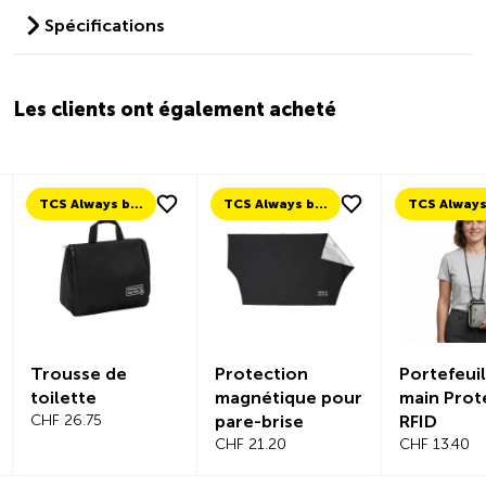
Spécifications
Les clients ont également acheté
TCS Always by my side
TCS Always by my side
Trousse de
Protection
Portefeuil
toilette
magnétique pour
main Prot
CHF 26.75
pare-brise
RFID
CHF 21.20
CHF 13.40