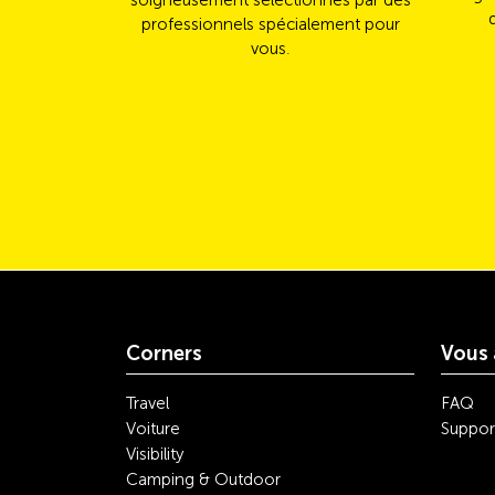
soigneusement sélectionnés par des
professionnels spécialement pour
vous.
Corners
Vous 
Travel
FAQ
Voiture
Suppor
Visibility
Camping & Outdoor