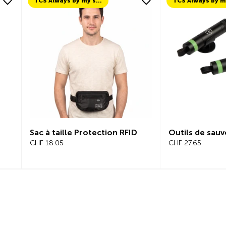
TCS Always by my side
Sac à taille Protection RFID
Outils de sauv
CHF 18.05
CHF 27.65