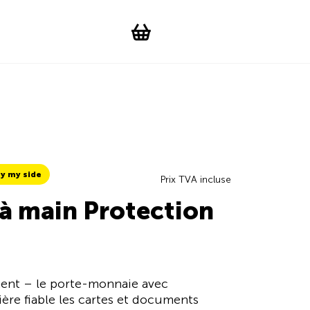
Suchen
Account
WishList
Change languag
Toggle men
Shopping cart
y my side
Prix TVA incluse
 à main Protection
ment – le porte-monnaie avec
ère fiable les cartes et documents