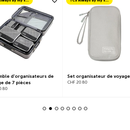
TCS Always by my side
TCS Always by my side
ble d'organisateurs de
Set organisateur de voyage
e de 7 pièces
CHF 20.80
0.80