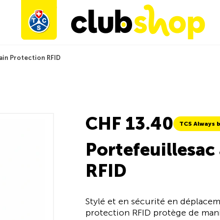
ain Protection RFID
CHF 13.40
TCS Always b
Portefeuillesac
RFID
Stylé et en sécurité en déplace
protection RFID protège de mani