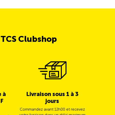
e TCS Clubshop
e à
Livraison sous 1 à 3
5% de c
HF
jours
TCS 
Commandez avant 12h00 et recevez
Payez vot