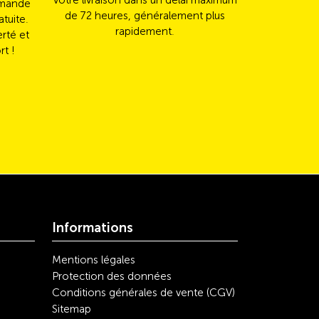
votre livraison dans un délai maximum
Mast
mmande
de 72 heures, généralement plus
automatiqu
atuite.
rapidement.
erté et
rt !
Informations
Mentions légales
Protection des données
Conditions générales de vente (CGV)
Sitemap