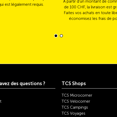
À partir d’un montant de co
qui est légalement requis.
de 100 CHF, la livraison est gr
Faites vos achats en toute lib
économisez les frais de po
avez des questions ?
TCS Shops
TCS Microcorner
t
TCS Velocorner
TCS Campings
TCS Voyages