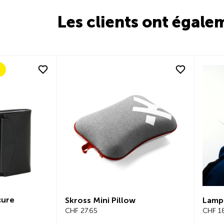
Les clients ont égale
cure
Skross Mini Pillow
Lamp
CHF 27.65
CHF 1