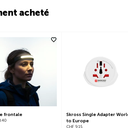
ment acheté
e frontale
Skross Single Adapter Worl
8.40
to Europe
CHF 9.15