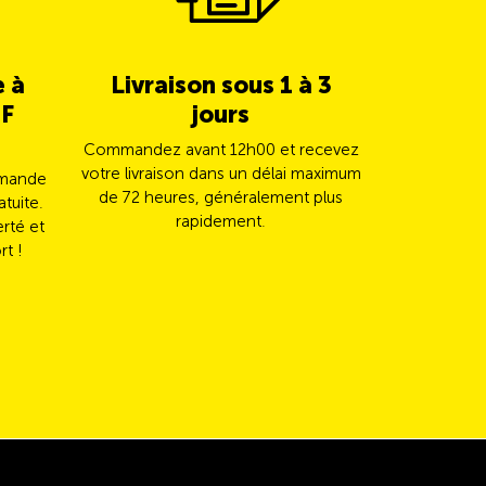
e à
Livraison sous 1 à 3
5% de c
HF
jours
TCS 
Commandez avant 12h00 et recevez
Payez vot
votre livraison dans un délai maximum
Mast
mmande
de 72 heures, généralement plus
automatiqu
atuite.
rapidement.
erté et
rt !