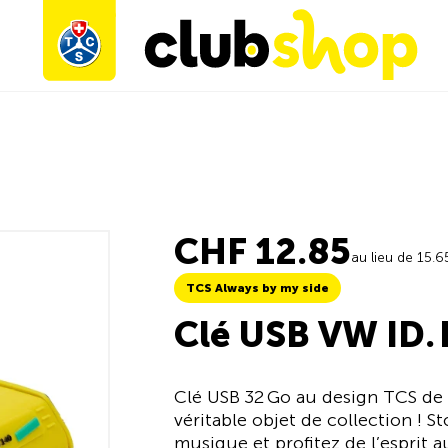
CHF 12.85
au lieu de 15.6
TCS Always by my side
Clé USB VW ID.
Clé USB 32 Go au design TCS de l
véritable objet de collection ! 
musique et profitez de l’esprit 