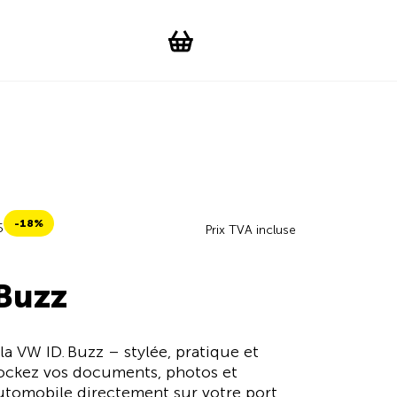
Suchen
Account
WishList
Change languag
Toggle men
Shopping cart
-18%
5
Prix TVA incluse
 Buzz
a VW ID. Buzz – stylée, pratique et
Stockez vos documents, photos et
automobile directement sur votre port