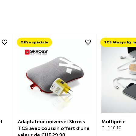
Offre spéciale
d
Adaptateur universel Skross
Multiprise
TCS avec coussin offert d’une
CHF 10.10
valeur de CHF 29.90