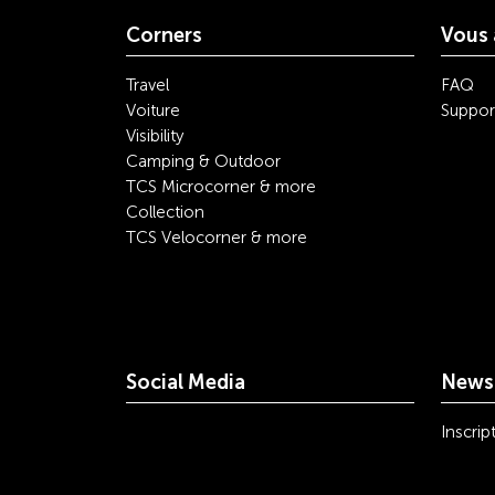
Corners
Vous 
Travel
FAQ
Voiture
Suppor
Visibility
Camping & Outdoor
TCS Microcorner & more
Collection
TCS Velocorner & more
Social Media
Newsl
youtube
linkedin
instagram
facebook
tiktok
x
Inscrip