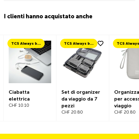
I clienti hanno acquistato anche
TCS Always by my side
TCS Always by my side
Ciabatta
Set di organizer
Organizz
elettrica
da viaggio da 7
per acces
CHF 10.10
pezzi
viaggio
CHF 20.80
CHF 20.80