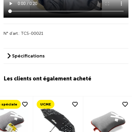
N° d’art.: TCS-00021
Spécifications
Les clients ont également acheté
e
UCME