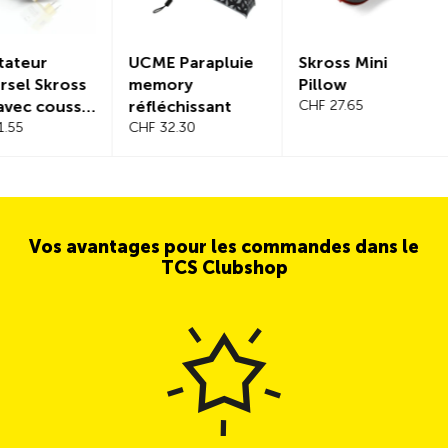
UCME Parapluie
Skross Mini
Lam
ross
memory
Pillow
avec
ussin
réfléchissant
CHF 27.65
sec
CHF 32.30
CHF 
HF
Vos avantages pour les commandes dans le
TCS Clubshop