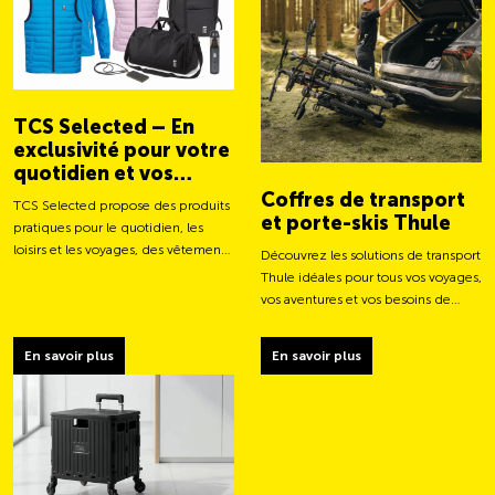
TCS Selected – En
exclusivité pour votre
quotidien et vos
aventures
Coffres de transport
TCS Selected propose des produits
et porte-skis Thule
pratiques pour le quotidien, les
loisirs et les voyages, des vêtements
Découvrez les solutions de transport
aux sacs et accessoires intelligents.
Thule idéales pour tous vos voyages,
vos aventures et vos besoins de
chargement.
En savoir plus
En savoir plus