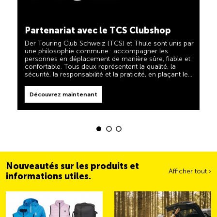
TCS toujours à mes côtés
Découvrez maintenant
Partenariat avec le TCS Clubshop
Le TCS est l'expert en matière de mobilité, de
camping, de voyages et de visibilité. Nos produits
Der Touring Club Schweiz (TCS) et Thule sont unis par
doivent également respecter la devise « TCS toujours
à mes côtés » et vous être d'une aide fiable et utile
une philosophie commune : accompagner les
lorsque vous êtes en déplacement. Vous reconnaîtrez
personnes en déplacement de manière sûre, fiable et
facilement ces produits dans la boutique grâce au
confortable. Tous deux représentent la qualité, la
label « Always by my side ».
sécurité, la responsabilité et la praticité, en plaçant les
Découvrez maintenant
besoins des voyageurs et des familles actives au
centre de leurs priorités.
Découvrez maintenant
Nouveautés sur les produits et
Afficher tout ›
informations utiles.