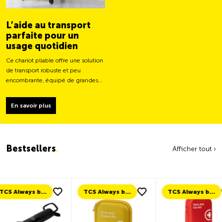
L’aide au transport
parfaite pour un
usage quotidien
Ce chariot pliable offre une solution
de transport robuste et peu
encombrante, équipé de grandes
roues pour un déplacement plus
facile et une capacité de charge
En savoir plus
plus stable.
Bestsellers
.
Afficher tout ›
TCS Always by my side
TCS Always by my side