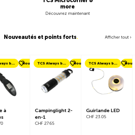
TCS Microcorner &
more
Découvrez maintenant
Nouveautés et points forts
.
Afficher tout ›
ouveau
TCS Always by my side
Nouveau
TCS Always by my side
Nouveau
Nouveau
Campinglight 2-
Guirlande LED
Beeline Ve
en-1
CHF 23.05
Ordinateu
CHF 27.65
Vélo Ens
Complet
CHF 101.65