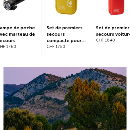
Set de premiers
Set de premiers
Protectio
secours
secours voiture
magnétiq
compacte pour
CHF 18.40
pare-bris
voyage
CHF 17.50
CHF 21.20