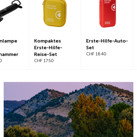
Kompaktes
Erste-Hilfe-Auto-
Magnetis
Erste-Hilfe-
Set
Windschut
Reise-Set
CHF 18.40
benabdec
CHF 17.50
CHF 21.20