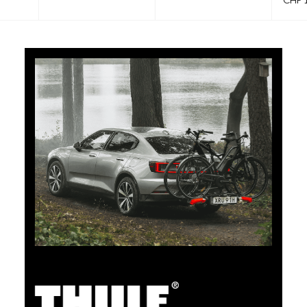
CHF 101.65
5% Cashback
Bezahlen Sie Ihre Einkäufe im clubshop.ch mit der für
TCS-Mitglieder kostenlosen TCS Member
Mastercard® und Sie erhalten automatisch 5% als
Cashback zurück erstattet. Die TCS Member
Mastercard ist TCS Mitglieds-, Bezahl- und Sparkarte