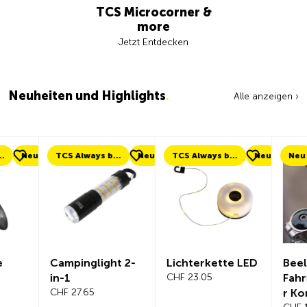
TCS Microcorner &
more
Jetzt Entdecken
Neuheiten und Highlights
.
Alle anzeigen ›
eu
TCS Always by my side
Neu
TCS Always by my side
Neu
Neu
Campinglight 2-
Lichterkette LED
Beeline Ve
in-1
CHF 23.05
Fahrradc
CHF 27.65
r Komplet