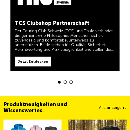
in einem und für TCS-Mitglieder dauerhaft kostenlos.
TCS immer an meiner Seite
Jetzt Entdecken
TCS Clubshop Partnerschaft
Der TCS ist der Experte, wenn es um Mobilität,
Camping, Reisen und Sichtbarkeit geht. Das Motto
Der Touring Club Schweiz (TCS) und Thule verbindet
„TCS immer an meiner Seite“ müssen auch unsere
Produkte erfüllen und Ihnen zuverlässige, nützliche
die gemeinsame Philosophie, Menschen sicher,
Helfer sein, wenn Sie unterwegs sind. Sie erkennen
zuverlässig und komfortabel unterwegs zu
diese Produkte im Shop einfach am Label 'Always by
unterstützen. Beide stehen für Qualität, Sicherheit,
my side'.
Verantwortung und Praxistauglichkeit und stellen die
Jetzt Entdecken
Bedürfnisse von Reisenden und aktiven Familien in den
Mittelpunkt.
Jetzt Entdecken
Produktneuigkeiten und
Alle anzeigen ›
Wissenswertes.