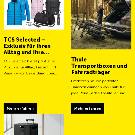
TCS Selected –
Exklusiv für Ihren
Alltag und Ihre
Abenteuer
Thule
TCS Selected bietet praktische
Transportboxen und
Produkte für Alltag, Freizeit und
Fahrradträger
Reisen – von Bekleidung über
Taschen bis hin zu smarten
Entdecken Sie die perfekten
Accessoires.
Transportlösungen von Thule für
jede Reise, jedes Abenteuer und
jeden Transportbedarf.
Mehr erfahren
Mehr erfahren