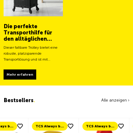
Die perfekte
Transporthilfe für
den alltäglichen
Gebrauch
Dieser faltbare Trolley bietet eine
robuste, platzsparende
Transportlösung und ist mit
grösseren Rollen für ein leichteres
Fortbewegen und eine stabilere
Mehr erfahren
Tragfähigkeit ausgestattet.
Bestsellers
.
Alle anzeigen ›
TCS Always by my side
TCS Always by my side