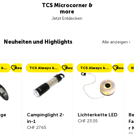
TCS Microcorner &
more
Jetzt Entdecken
Neuheiten und Highlights
.
Alle anzeigen ›
eu
TCS Always by my side
Neu
TCS Always by my side
Neu
Neu
Campinglight 2-
Lichterkette LED
Beeline Ve
in-1
CHF 23.05
Fahrradc
CHF 27.65
r Komplet