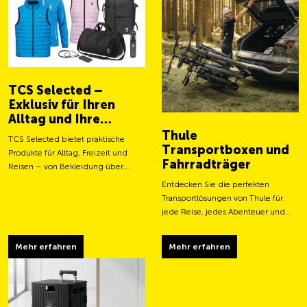
TCS Selected –
Exklusiv für Ihren
Alltag und Ihre
Abenteuer
Thule
TCS Selected bietet praktische
Transportboxen und
Produkte für Alltag, Freizeit und
Fahrradträger
Reisen – von Bekleidung über
Taschen bis hin zu smarten
Entdecken Sie die perfekten
Accessoires.
Transportlösungen von Thule für
jede Reise, jedes Abenteuer und
jeden Transportbedarf.
Mehr erfahren
Mehr erfahren