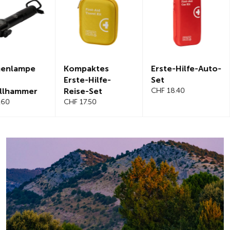
Kompaktes
Erste-Hilfe-Auto-
Magnetis
Erste-Hilfe-
Set
Windschut
Reise-Set
CHF 18.40
benabdec
CHF 17.50
CHF 21.20