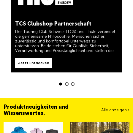
in einem und für TCS-Mitglieder dauerhaft kostenlos.
TCS immer an meiner Seite
Jetzt Entdecken
TCS Clubshop Partnerschaft
Der TCS ist der Experte, wenn es um Mobilität,
Camping, Reisen und Sichtbarkeit geht. Das Motto
Der Touring Club Schweiz (TCS) und Thule verbindet
„TCS immer an meiner Seite“ müssen auch unsere
die gemeinsame Philosophie, Menschen sicher,
Produkte erfüllen und Ihnen zuverlässige, nützliche
zuverlässig und komfortabel unterwegs zu
Helfer sein, wenn Sie unterwegs sind. Sie erkennen
unterstützen. Beide stehen für Qualität, Sicherheit,
diese Produkte im Shop einfach am Label 'Always by
Verantwortung und Praxistauglichkeit und stellen die
my side'.
Jetzt Entdecken
Bedürfnisse von Reisenden und aktiven Familien in den
Mittelpunkt.
Jetzt Entdecken
Produktneuigkeiten und
Alle anzeigen ›
Wissenswertes.