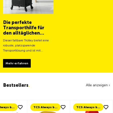
Die perfekte
Transporthilfe für
den alltäglichen
Gebrauch
Dieser faltbare Trolley bietet eine
robuste, platzsparende
Transportlösung und ist mit
grösseren Rollen für ein leichteres
Fortbewegen und eine stabilere
Mehr erfahren
Tragfähigkeit ausgestattet.
Bestsellers
.
Alle anzeigen ›
TCS Always by my side
TCS Always by my side