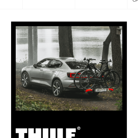
CHF 101.65
5% Cashback
Bezahlen Sie Ihre Einkäufe im clubshop.ch mit der für
TCS-Mitglieder kostenlosen TCS Member
Mastercard® und Sie erhalten automatisch 5% als
Cashback zurück erstattet. Die TCS Member
Mastercard ist TCS Mitglieds-, Bezahl- und Sparkarte