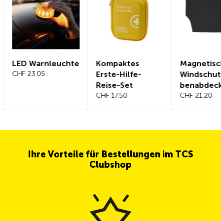
D Warnleuchte
Kompaktes
Magnetische
 23.05
Erste-Hilfe-
Windschutzsche
Reise-Set
benabdeckung
CHF 17.50
CHF 21.20
Ihre Vorteile für Bestellungen im TCS
Clubshop