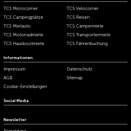
TCS Microcorner
TCS Velocorner
TCS Campingplätze
TCS Reisen
TCS Mietauto
TCS Campermiete
TCS Motorradmiete
TCS Transportermiete
TCS Hausbootmiete
TCS Fährenbuchung
Informationen
Impressum
Datenschutz
AGB
Sitemap
Cookie-Einstellungen
Social Media
youtube
linkedin
instagram
facebook
tiktok
x
Newsletter