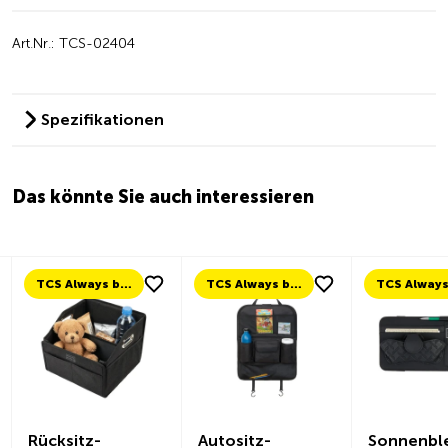
Art.Nr.: TCS-02404
Spezifikationen
Das könnte Sie auch interessieren
TCS Always by my side
TCS Always by my side
Rücksitz-
Autositz-
Sonnenbl