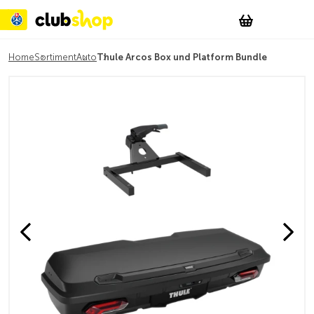
Suchen
Account
WishList
Change
Tog
Shopping c
Home
Sortiment
Auto
Thule Arcos Box und Platform Bundle