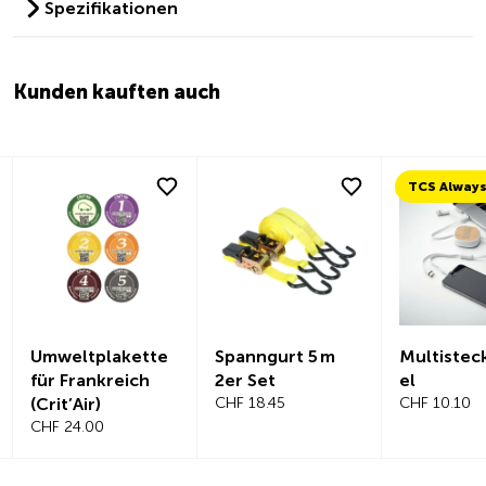
Spezifikationen
Kunden kauften auch
Umweltplakette
Spanngurt 5 m
Multistec
für Frankreich
2er Set
el
(Crit’Air)
CHF 18.45
CHF 10.10
CHF 24.00