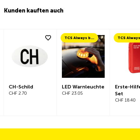
Kunden kauften auch
TCS Always by my side
CH-Schild
LED Warnleuchte
Erste-Hil
CHF 2.70
CHF 23.05
Set
CHF 18.40