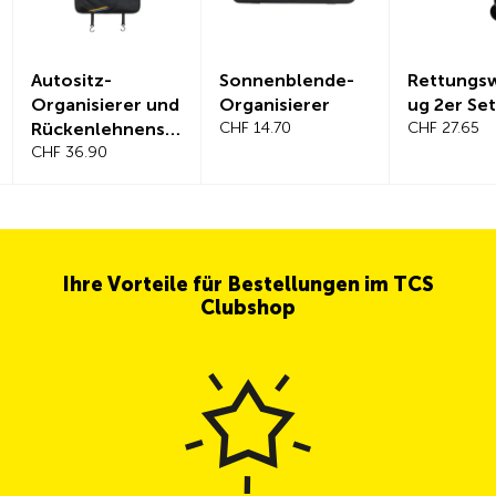
Autositz-
Sonnenblende-
Rettungs
Organisierer und
Organisierer
ug 2er Set
Rückenlehnensc
CHF 14.70
CHF 27.65
hutz
CHF 36.90
Ihre Vorteile für Bestellungen im TCS
Clubshop